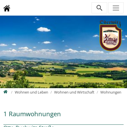
Direkt zur Hauptnavigation springen
Direkt zum Inhalt springen
Zur Unternavigation springen
Home
Wohnen und Leben
Wohnen und Wirtschaft
Wohnungen
1 Raumwohnungen