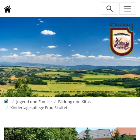
Direkt zur Hauptnavigation springen
Direkt zum Inhalt springen
Zur Unternavigation springen
Home
Jugend und Familie
Bildung und Kitas
Kindertagespflege Frau Skulteti