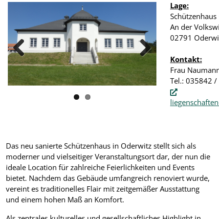
Lage:
Schützenhaus
An der Volksw
02791 Oderwi
Kontakt:
Previous
Next
Frau Nauman
Tel.: 035842 /
liegenschafte
Das neu sanierte Schützenhaus in Oderwitz stellt sich als
moderner und vielseitiger Veranstaltungsort dar, der nun die
ideale Location für zahlreiche Feierlichkeiten und Events
bietet. Nachdem das Gebäude umfangreich renoviert wurde,
vereint es traditionelles Flair mit zeitgemäßer Ausstattung
und einem hohen Maß an Komfort.
Als zentrales kulturelles und gesellschaftliches Highlight in