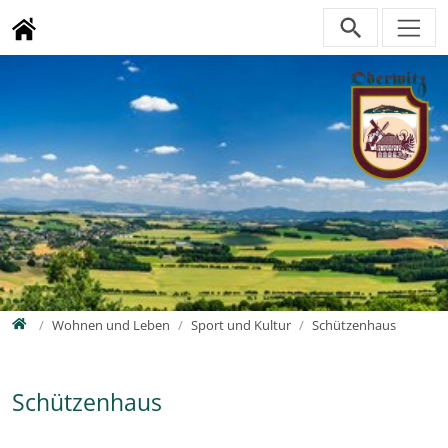
Direkt zur Hauptnavigation springen
Direkt zum Inhalt springen
Zur Unternavigation springen
Home
Wohnen und Leben
Sport und Kultur
Schützenhaus
Schützenhaus