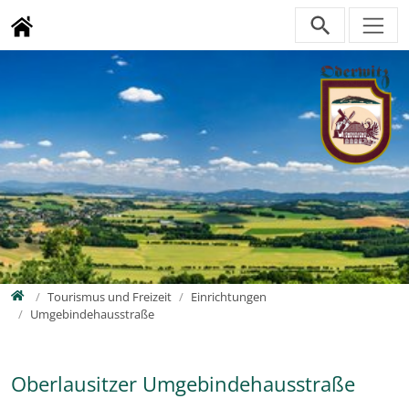
Direkt zur Hauptnavigation springen
Direkt zum Inhalt springen
Zur Unternavigation springen
Home
Tourismus und Freizeit
Einrichtungen
Umgebindehausstraße
Oberlausitzer Umgebindehausstraße